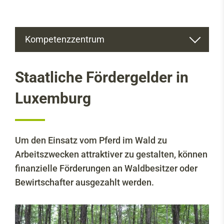
Kompetenzzentrum
Über uns
Staatliche Fördergelder in
Hauptziele des Projekts
Luxemburg
Robbesscheier
Ursprung des Projektes
Um den Einsatz vom Pferd im Wald zu
Ausbildung
Arbeitszwecken attraktiver zu gestalten, können
finanzielle Förderungen an Waldbesitzer oder
Infos & Dokumentation
Bewirtschafter ausgezahlt werden.
Infos & Dokumentation
Staatliche Fördergelder in Luxemburg