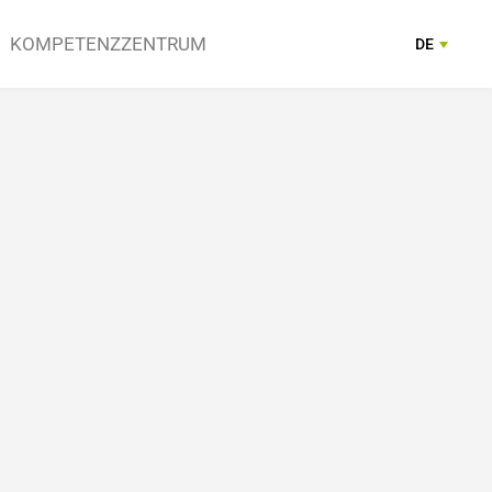
KOMPETENZZENTRUM
DE
FR
ngen
reiche
Anbieter
Kontakt