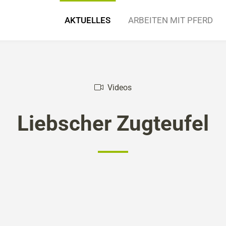
AKTUELLES
ARBEITEN MIT PFERD
ng
ugpferd
ws
Infos & Dokumentation
Beiträge
Arbeitsgeräte und Geschirre
Fotos
Videos
Kompetenzpartner
Veranstaltu
Einsatzbe
Videos
Liebscher Zugteufel