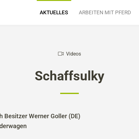
AKTUELLES
ARBEITEN MIT PFERD
ng
ugpferd
ws
Infos & Dokumentation
Beiträge
Arbeitsgeräte und Geschirre
Fotos
Videos
Kompetenzpartner
Veranstaltu
Einsatzbe
Videos
Schaffsulky
h Besitzer Werner Goller (DE)
orderwagen