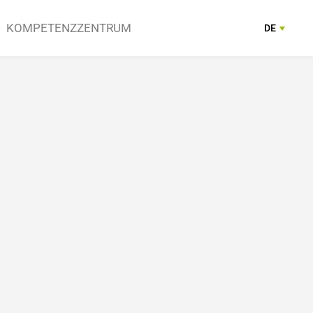
KOMPETENZZENTRUM
DE
FR
ngen
reiche
Anbieter
Kontakt