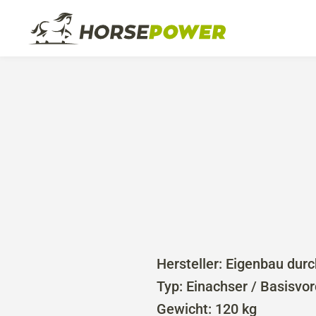
Über uns
Ausbildu
Das Z
Ne
Hersteller: Eigenbau durc
Typ: Einachser / Basisv
Gewicht: 120 kg