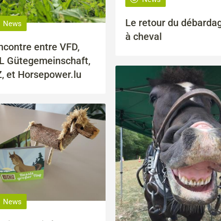
Le retour du débarda
News
à cheval
contre entre VFD,
L Gütegemeinschaft,
, et Horsepower.lu
News