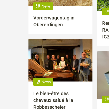
News
Vorderwagentag in
Ren
Obererdingen
RA
IGZ
News
Le bien-être des
chevaux salué à la
Robbesscheier