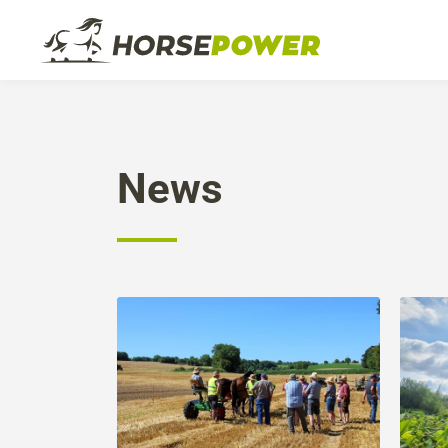
A propos
Formation
Le ch
N
News