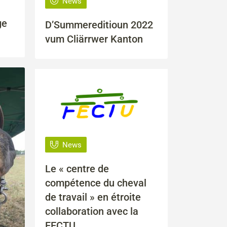
News
ge
D’Summereditioun 2022
vum Cliärrwer Kanton
News
Le « centre de
compétence du cheval
de travail » en étroite
collaboration avec la
FECTU