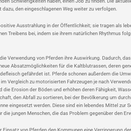
den Schwierigkeiten haben, einen Job zu finden. Die aktuelle
t dazu, den eingeschlagenen Weg weiter zu verfolgen.
sitive Ausstrahlung in der Öffentlichkeit; sie tragen als l
hen Treibens bei, indem sie ihrem natürlichen Rhythmus fo
t die Verwendung von Pferden ihre Auswirkung. Dadurch, das
eue Absatzmöglichkeiten für die Kaltblutrassen, deren gene
efleisch gefährdet ist. Pferde schonen außerdem die Umwel
 im Vergleich zu motorisierten Fahrzeugen je nach Verwen
 die Erosion der Böden und erhöhen deren Fähigkeit, Wasser
chaft, den Abfall zu sortieren, bei der Bevölkerung um durch
e eingesetzt werden. Diese sind ein lebendes Mittel zur Sen
r die jungen Menschen, die das Problem gegenüber den Er
r Einsatz von Pferden den Kommunen eine Verringerung der 