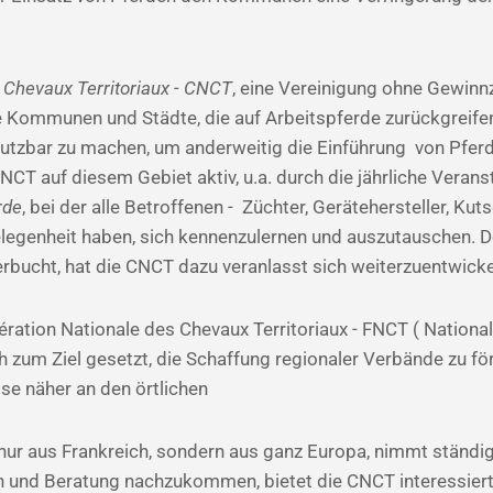
Chevaux Territoriaux - CNCT
, eine Vereinigung ohne Gewinn
e Kommunen und Städte, die auf Arbeitspferde zurückgreife
nutzbar zu machen, um anderweitig die Einführung von Pf
 CNCT auf diesem Gebiet aktiv, u.a. durch die jährliche Veran
rde
, bei der alle Betroffenen - Züchter, Gerätehersteller, Kut
legenheit haben, sich kennenzulernen und auszutauschen. D
rbucht, hat die CNCT dazu veranlasst sich weiterzuentwicke
ration Nationale des Chevaux Territoriaux - FNCT ( Nationa
 zum Ziel gesetzt, die Schaffung regionaler Verbände zu fö
ise näher an den örtlichen
t nur aus Frankreich, sondern aus ganz Europa, nimmt ständ
n und Beratung nachzukommen, bietet die CNCT interessie