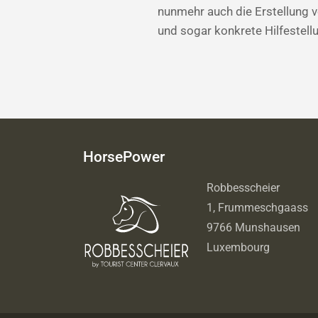
nunmehr auch die Erstellung v
und sogar konkrete Hilfestell
HorsePower
Robbesscheier
1, Frummeschgaass
9766 Munshausen
Luxembourg