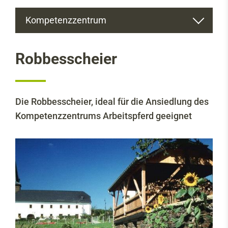
Kompetenzzentrum
Über uns
Robbesscheier
Hauptziele des Projekts
Robbesscheier
Ursprung des Projektes
Die Robbesscheier, ideal für die Ansiedlung des
Kompetenzzentrums Arbeitspferd geeignet
Ausbildung
Infos & Dokumentation
Infos & Dokumentation
Staatliche Fördergelder in Luxemburg
Steckbriefe: Vorderwagen