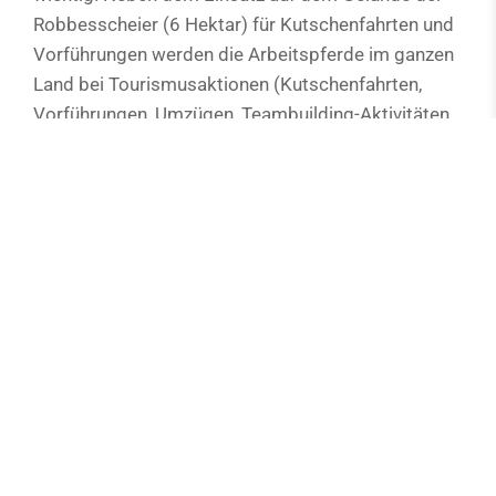
Robbesscheier (6 Hektar) für Kutschenfahrten und
Vorführungen werden die Arbeitspferde im ganzen
Land bei Tourismusaktionen (Kutschenfahrten,
Vorführungen, Umzügen, Teambuilding-Aktivitäten,
…), sowie in der Forstwirtschaft, in der
Landschaftspflege, im Naturschutzbereich, im
kommunalen und kleinstädtischen Bereich als
Arbeits- und Zugtiere eingesetzt. Zusammen mit
dem Lycée Technique Agricole (LTA) in Wiltz
werden theoretische und praktische
Schnupperlehrgänge zum Thema Arbeitspferd
durchgeführt.
Primärschulklassen und Betreuungseinrichtungen
für Kinder aus dem In- und Ausland stellen rund
75% der Gäste dar. Der Betriebstourismus (MICE),