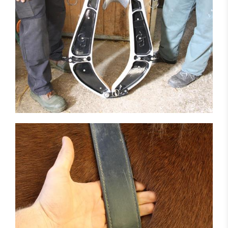
Rendement au travail
Dressage du cheval de travail
Outils de travail
Évolution et dispositifs modernes
Développement et recherche
Harnais
Domaines d'application
Considérations économiques
Sylviculture
Agriculture
Tourisme