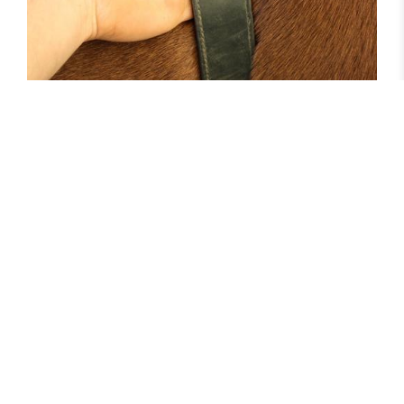
Utilisation du cheval à des fins thérapeutiques
Services communaux
HorsePower
Robbesscheier