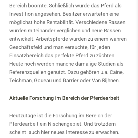
Bereich boomte. Schließlich wurde das Pferd als
Historische Entwicklung und moderne Geräte
Investition angesehen. Besitzer erwarteten eine
möglichst hohe Rentabilität. Verschiedene Rassen
Entwicklung und Forschung
wurden miteinander verglichen und neue Rassen
Geschirre
entwickelt. Arbeitspferde wurden zu einem wahren
Geschäftsfeld und man versuchte, für jeden
Einsatzbereiche
Einsatzbereich das perfekte Pferd zu züchten.
Heute noch werden manche damalige Studien als
Ökonomische Betrachtung
Referenzquellen genutzt. Dazu gehören u.a. Caine,
Forstwirtschaft
Teichman, Goueau und Barrier oder Van Rijhnen.
Landwirtschaft
Aktuelle Forschung im Bereich der Pferdearbeit
Tourismus
Therapeutischer Einsatz
Heutzutage ist die Forschung im Bereich der
Gemeindedienste
Pferdearbeit ein Nischengebiet. Und trotzdem
scheint auch hier neues Interesse zu erwachen.