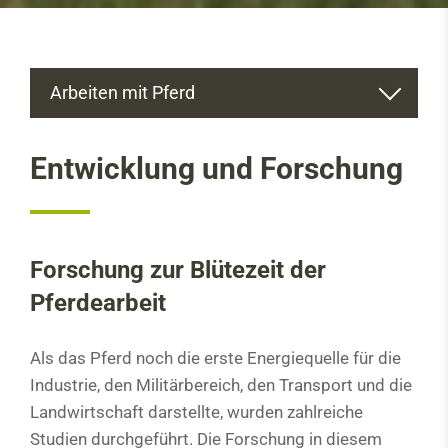
Arbeiten mit Pferd
Das Zugpferd
Entwicklung und Forschung
Arbeitspferde Heute
Rassen
Haltung
Forschung zur Blütezeit der
Pflege
Pferdearbeit
Fütterung
Arbeitsleistung
Als das Pferd noch die erste Energiequelle für die
Industrie, den Militärbereich, den Transport und die
Ausbildung des Pferdes
Landwirtschaft darstellte, wurden zahlreiche
Studien durchgeführt. Die Forschung in diesem
Arbeitsgeräte und Geschirre