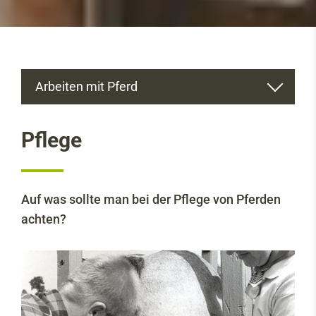
Arbeiten mit Pferd
Das Zugpferd
Pflege
Arbeitspferde Heute
Rassen
Haltung
Auf was sollte man bei der Pflege von Pferden
achten?
Pflege
Fütterung
Arbeitsleistung
Ausbildung des Pferdes