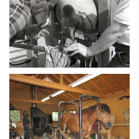
Arbeitsgeräte und Geschirre
Historische Entwicklung und moderne Geräte
Entwicklung und Forschung
Geschirre
Einsatzbereiche
Ökonomische Betrachtung
Forstwirtschaft
Landwirtschaft
Tourismus
Therapeutischer Einsatz
Gemeindedienste