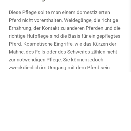
Diese Pflege sollte man einem domestizierten
Pferd nicht vorenthalten. Weidegänge, die richtige
Ernährung, der Kontakt zu anderen Pferden und die
richtige Hufpflege sind die Basis für ein gepflegtes
Pferd. Kosmetische Eingriffe, wie das Kürzen der
Mähne, des Fells oder des Schweifes zählen nicht
zur notwendigen Pflege. Sie können jedoch
zweckdienlich im Umgang mit dem Pferd sein.
Durch die Domestizierung hat der Mensch das
natürliche Gleichgewicht des Pferdes, so z.B. die
Abnutzung der Hufe, beeinträchtigt. Durch seine
Pflege muss er diese Umstände ausgleichen. Dazu
gehören auch Zuchtfehler, die Gendefekte
hervorrufen und zu chronischen Krankheiten führen.